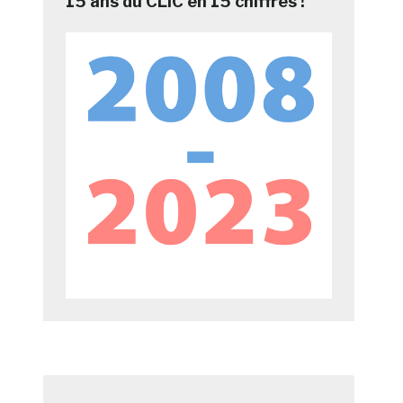
15 ans du CLIC en 15 chiffres !