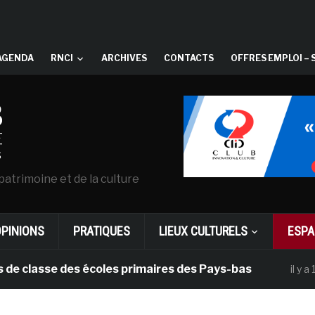
AGENDA
RNCI
ARCHIVES
CONTACTS
OFFRES EMPLOI – 
patrimoine et de la culture
OPINIONS
PRATIQUES
LIEUX CULTURELS
ESPA
asse des écoles primaires des Pays-bas
il y a 1 mois