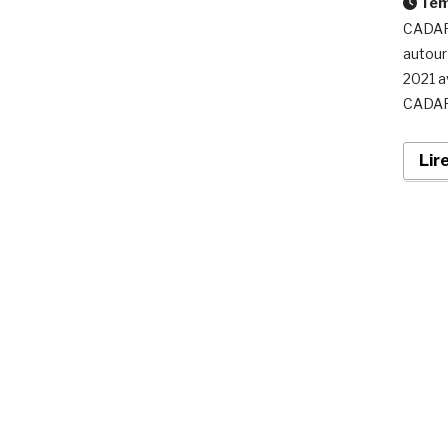
Temp
CADAF 
autour 
2021 av
CADAF 
Lir