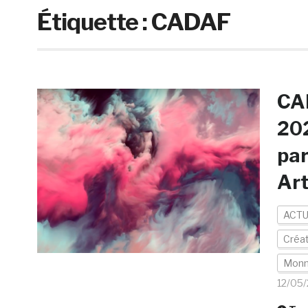
Étiquette :
CADAF
CAD
202
par
Art
ACTU
Créa
Monna
12/05/