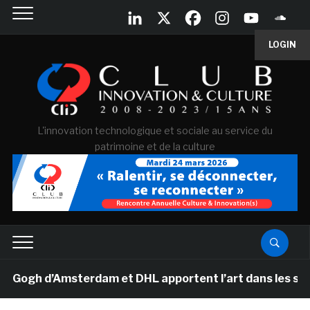
LOGIN
L'innovation technologique et sociale au service du
patrimoine et de la culture
gh d’Amsterdam et DHL apportent l’art dans les salles d