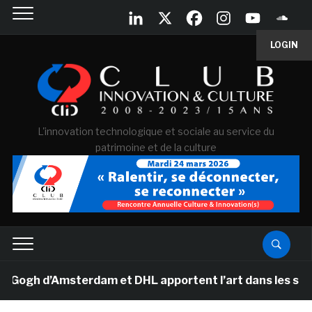
LOGIN
L'innovation technologique et sociale au service du
patrimoine et de la culture
gh d’Amsterdam et DHL apportent l’art dans les salles d