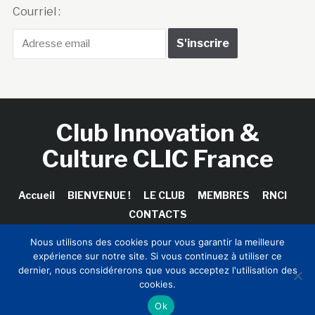
Courriel :
Club Innovation &
Culture CLIC France
Accueil
BIENVENUE !
LE CLUB
MEMBRES
RNCI
CONTACTS
Nous utilisons des cookies pour vous garantir la meilleure
expérience sur notre site. Si vous continuez à utiliser ce
dernier, nous considérerons que vous acceptez l'utilisation des
Copyright © 2026 Club Innovation & Culture CLIC France /
cookies.
Sinapses Conseils
Ok