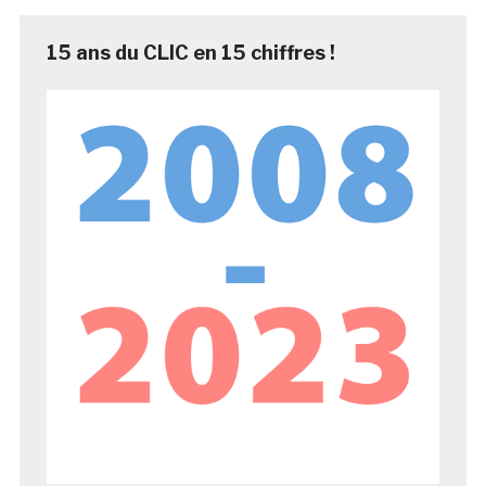
15 ans du CLIC en 15 chiffres !