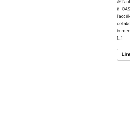
à€ l’a
à OASI
l’accé
collabo
immers
[…]
Lir