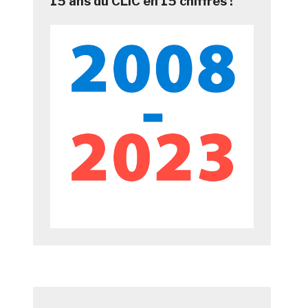
15 ans du CLIC en 15 chiffres !