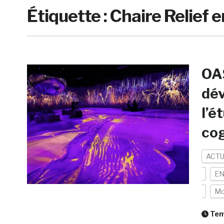
Étiquette :
Chaire Relief 
OAS
dév
l’é
cog
ACTU
EN
Mo
Temp