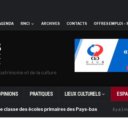
AGENDA
RNCI
ARCHIVES
CONTACTS
OFFRES EMPLOI – 
patrimoine et de la culture
OPINIONS
PRATIQUES
LIEUX CULTURELS
ESPA
se des écoles primaires des Pays-bas
Da
il y a 1 mois