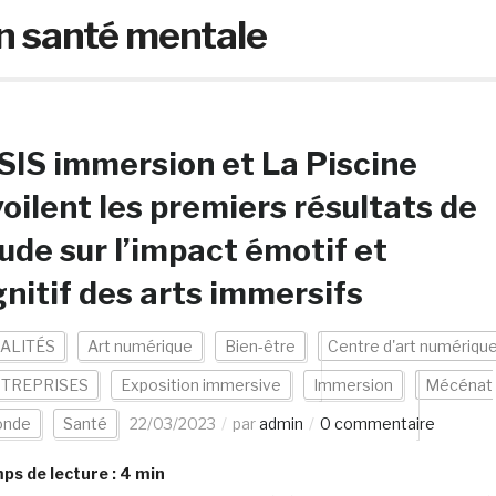
en santé mentale
IS immersion et La Piscine
oilent les premiers résultats de
tude sur l’impact émotif et
nitif des arts immersifs
ALITÉS
Art numérique
Bien-être
Centre d'art numériqu
TREPRISES
Exposition immersive
Immersion
Mécénat
nde
Santé
22/03/2023
par
admin
0 commentaire
s de lecture :
4
min