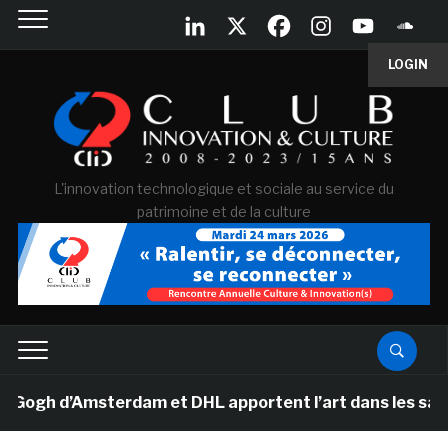
LOGIN
L'innovation technologique et sociale au service du
patrimoine et de la culture
h d’Amsterdam et DHL apportent l’art dans les salles d