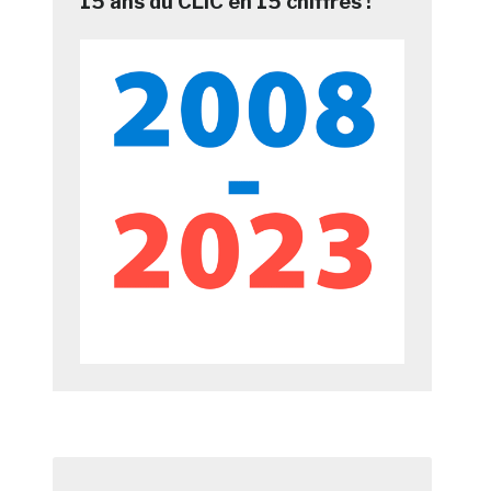
15 ans du CLIC en 15 chiffres !