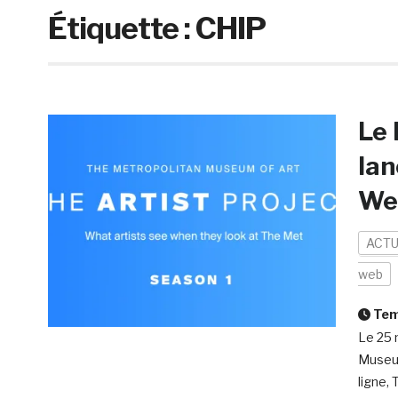
Étiquette :
CHIP
Le 
lan
Web
ACTU
web
Temp
Le 25 
Museum
ligne,