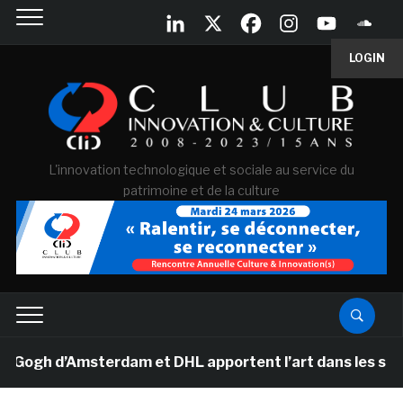
LOGIN
L'innovation technologique et sociale au service du
patrimoine et de la culture
h d’Amsterdam et DHL apportent l’art dans les salles d