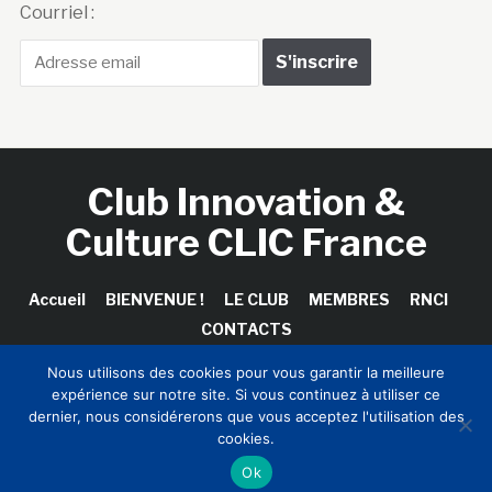
Courriel :
Club Innovation &
Culture CLIC France
Accueil
BIENVENUE !
LE CLUB
MEMBRES
RNCI
CONTACTS
Nous utilisons des cookies pour vous garantir la meilleure
expérience sur notre site. Si vous continuez à utiliser ce
dernier, nous considérerons que vous acceptez l'utilisation des
Copyright © 2026 Club Innovation & Culture CLIC France /
cookies.
Sinapses Conseils
Ok