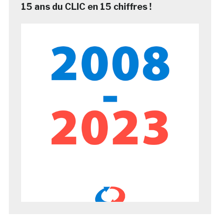
15 ans du CLIC en 15 chiffres !