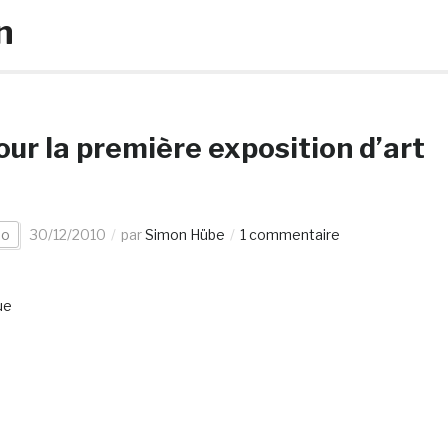
n
ur la première exposition d’art
éo
30/12/2010
par
Simon Hübe
1 commentaire
ue