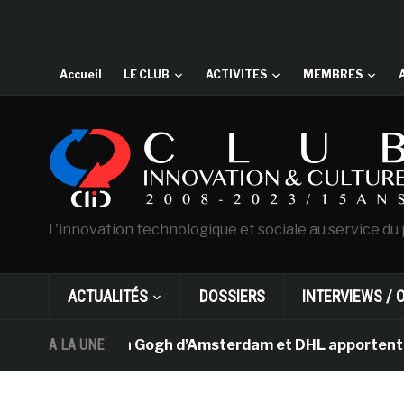
Accueil
LE CLUB
ACTIVITES
MEMBRES
L'innovation technologique et sociale au service du 
ACTUALITÉS
DOSSIERS
INTERVIEWS / 
e musée Van Gogh d’Amsterdam et DHL apportent l’art da
A LA UNE