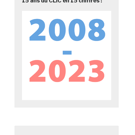
15 ans du CLIC en 15 chiffres !