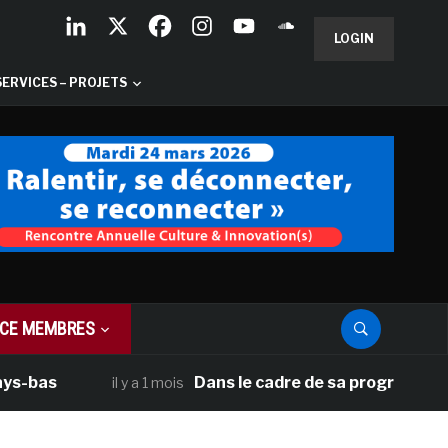
LOGIN
SERVICES – PROJETS
CE MEMBRES
as
Dans le cadre de sa programmation amé
il y a 1 mois