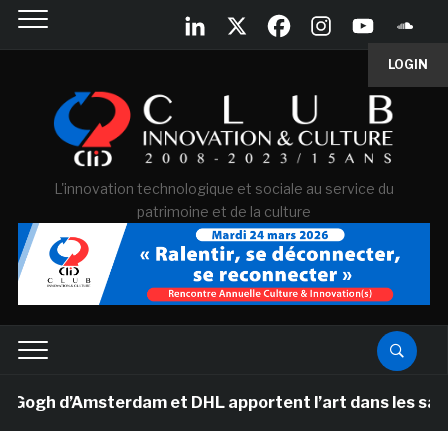
LOGIN
L'innovation technologique et sociale au service du
patrimoine et de la culture
h d’Amsterdam et DHL apportent l’art dans les salles d