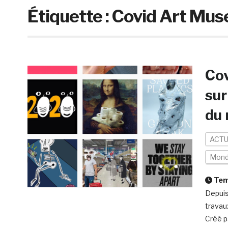
Étiquette :
Covid Art Mu
Cov
sur
du 
ACTU
Mon
Temp
Depuis
travau
Créé p