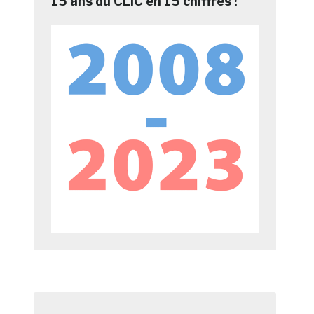
15 ans du CLIC en 15 chiffres !