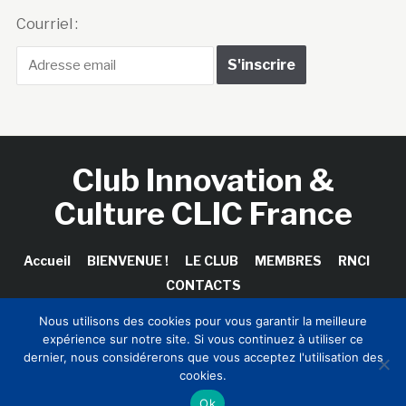
Courriel :
Club Innovation &
Culture CLIC France
Accueil
BIENVENUE !
LE CLUB
MEMBRES
RNCI
CONTACTS
Nous utilisons des cookies pour vous garantir la meilleure
expérience sur notre site. Si vous continuez à utiliser ce
dernier, nous considérerons que vous acceptez l'utilisation des
Copyright © 2026 Club Innovation & Culture CLIC France /
cookies.
Sinapses Conseils
Ok