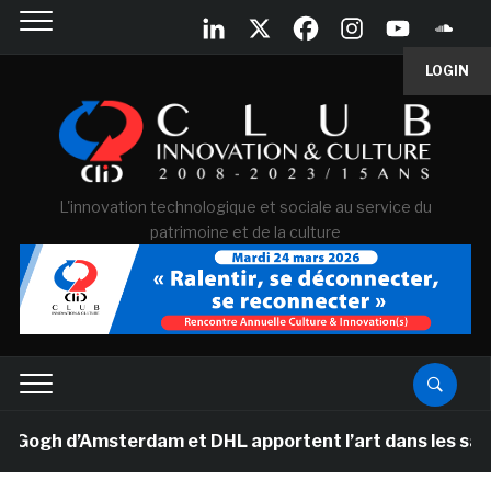
LOGIN
L'innovation technologique et sociale au service du
patrimoine et de la culture
gh d’Amsterdam et DHL apportent l’art dans les salles d