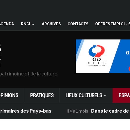
AGENDA
RNCI
ARCHIVES
CONTACTS
OFFRES EMPLOI – 
patrimoine et de la culture
OPINIONS
PRATIQUES
LIEUX CULTURELS
ESPA
res des Pays-bas
Dans le cadre de sa pr
il y a 1 mois