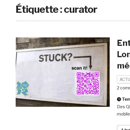
Étiquette :
curator
Ent
Lon
mé
ACTU
2 com
Temp
Des QR
mobile