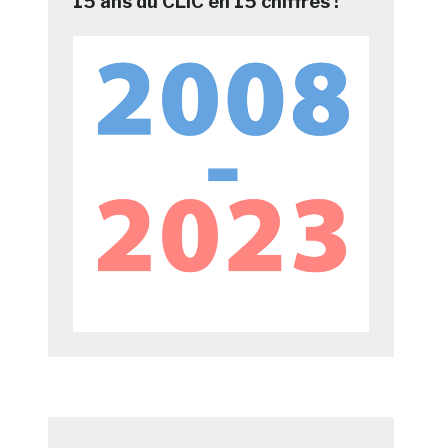
15 ans du CLIC en 15 chiffres !