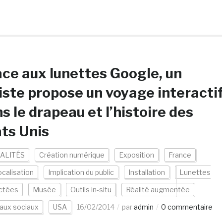
ce aux lunettes Google, un
iste propose un voyage interacti
s le drapeau et l’histoire des
ts Unis
ALITÉS
Création numérique
Exposition
France
calisation
Implication du public
Installation
Lunettes
ctées
Musée
Outils in-situ
Réalité augmentée
aux sociaux
USA
16/02/2014
par
admin
0 commentaire