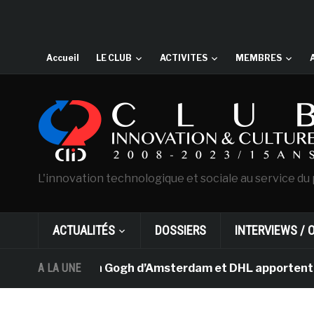
Accueil
LE CLUB
ACTIVITES
MEMBRES
L'innovation technologique et sociale au service du 
ACTUALITÉS
DOSSIERS
INTERVIEWS / 
e musée Van Gogh d’Amsterdam et DHL apportent l’art da
A LA UNE