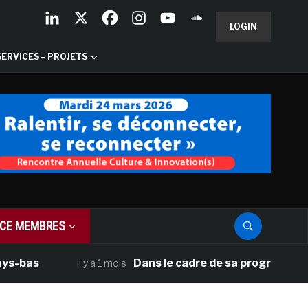
LOGIN
SERVICES – PROJETS
CE MEMBRES
as
Dans le cadre de sa programmation amé
il y a 1 mois