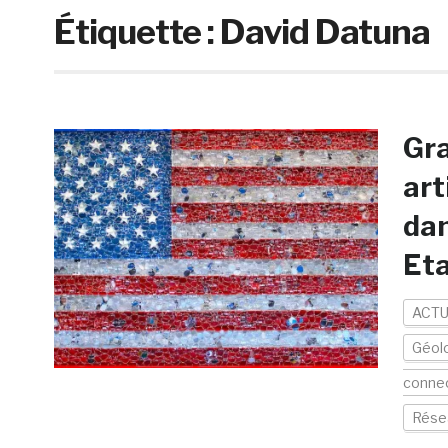
Étiquette :
David Datuna
Gra
art
dan
Eta
ACTU
Géolo
conne
Rése