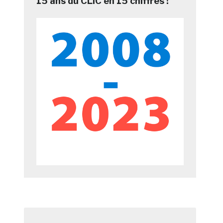
15 ans du CLIC en 15 chiffres !