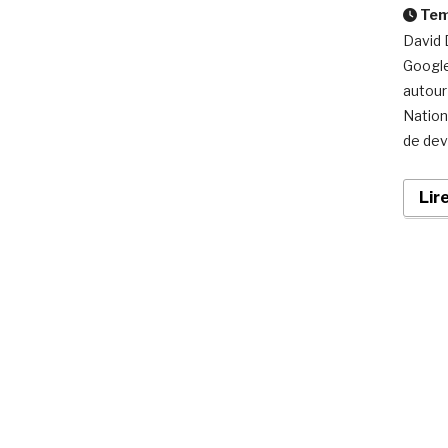
Temp
David 
Google
autour
Nation
de dev
Lir