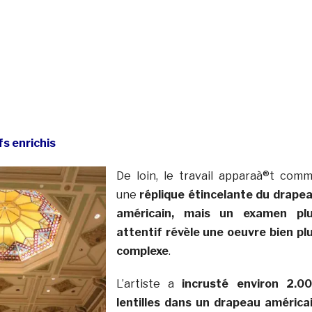
s enrichis
De loin, le travail apparaà®t com
une
réplique étincelante du drape
américain, mais un examen pl
attentif révèle une oeuvre bien pl
complexe
.
L’artiste a
incrusté environ 2.0
lentilles dans un drapeau américa