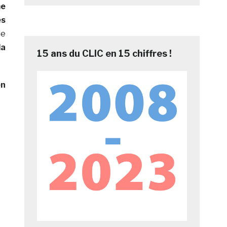
e
es
le
la
15 ans du CLIC en 15 chiffres !
en