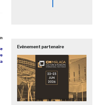
in
Evénement partenaire
ie
ve
la