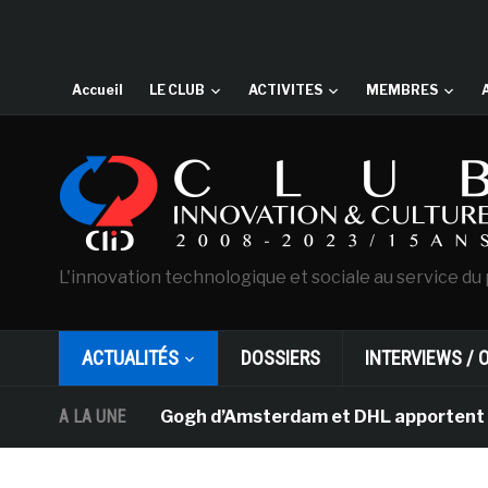
Accueil
LE CLUB
ACTIVITES
MEMBRES
L'innovation technologique et sociale au service du 
ACTUALITÉS
DOSSIERS
INTERVIEWS / 
usée Van Gogh d’Amsterdam et DHL apportent l’art dans l
A LA UNE