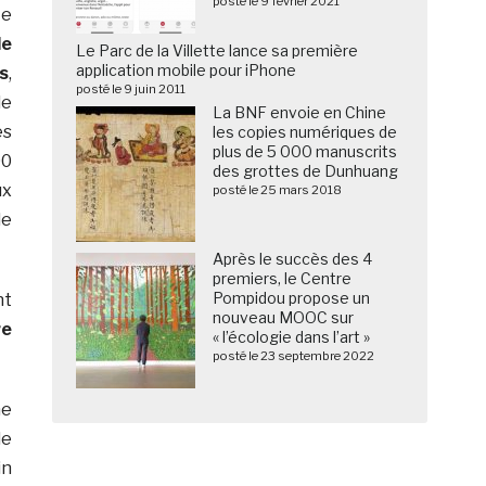
posté le 9 février 2021
Ce
de
Le Parc de la Villette lance sa première
application mobile pour iPhone
s
,
posté le 9 juin 2011
e
La BNF envoie en Chine
es
les copies numériques de
plus de 5 000 manuscrits
00
des grottes de Dunhuang
ux
posté le 25 mars 2018
de
Après le succès des 4
premiers, le Centre
Pompidou propose un
nt
nouveau MOOC sur
re
« l’écologie dans l’art »
posté le 23 septembre 2022
ne
de
in