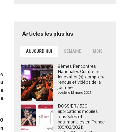
AUJOURD’HUI
SEMAINE
MOIS
8èmes Rencontres
Nationales Culture et
me
Innovation(s): comptes-
au
rendus et vidéos de la
journée
us
posté le 12 mars 2017
us
DOSSIER / 530
applications mobiles
muséales et
00
patrimoniales en France
(09/02/2021)
in