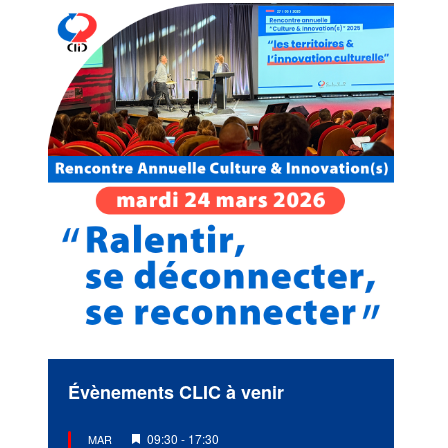
Évènements CLIC à venir
Mis
09:30
-
17:30
MAR