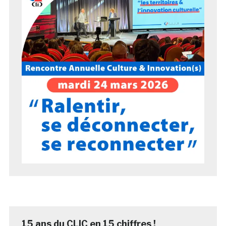
15 ans du CLIC en 15 chiffres !