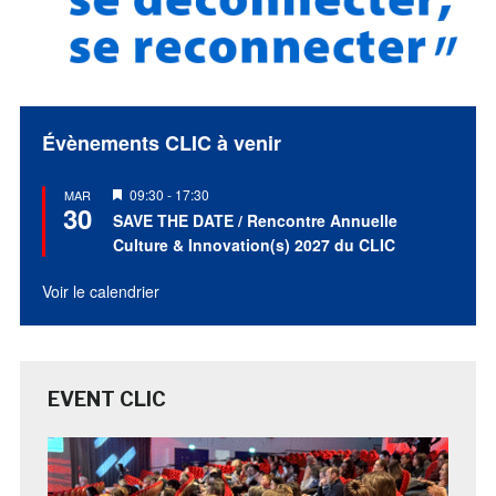
Évènements CLIC à venir
Mis
09:30
-
17:30
MAR
30
en
SAVE THE DATE / Rencontre Annuelle
avant
Culture & Innovation(s) 2027 du CLIC
Voir le calendrier
EVENT CLIC