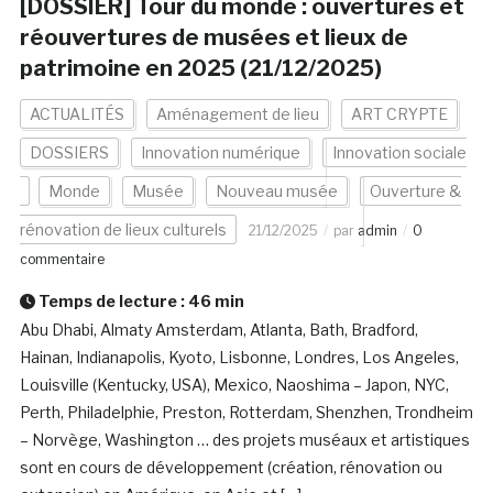
[DOSSIER] Tour du monde : ouvertures et
réouvertures de musées et lieux de
patrimoine en 2025 (21/12/2025)
ACTUALITÉS
Aménagement de lieu
ART CRYPTE
DOSSIERS
Innovation numérique
Innovation sociale
Monde
Musée
Nouveau musée
Ouverture &
rénovation de lieux culturels
21/12/2025
par
admin
0
commentaire
Temps de lecture :
46
min
Abu Dhabi, Almaty Amsterdam, Atlanta, Bath, Bradford,
Hainan, Indianapolis, Kyoto, Lisbonne, Londres, Los Angeles,
Louisville (Kentucky, USA), Mexico, Naoshima – Japon, NYC,
Perth, Philadelphie, Preston, Rotterdam, Shenzhen, Trondheim
– Norvège, Washington … des projets muséaux et artistiques
sont en cours de développement (création, rénovation ou