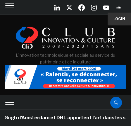
LOGIN
L'innovation technologique et sociale au service du
patrimoine et de la culture
gh d’Amsterdam et DHL apportent l’art dans les salles d