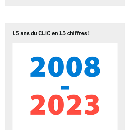
15 ans du CLIC en 15 chiffres !