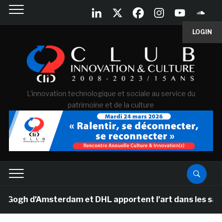
LOGIN
L'innovation technologique et sociale au service du
patrimoine et de la culture
h d’Amsterdam et DHL apportent l’art dans les salles d