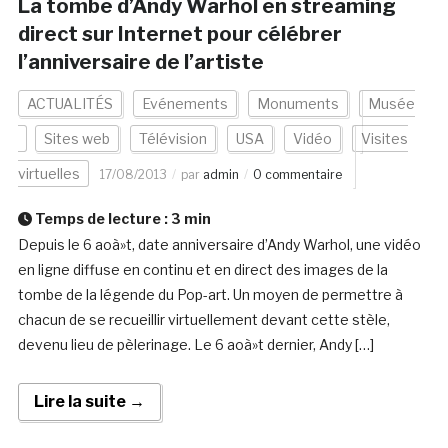
La tombe d’Andy Warhol en streaming
direct sur Internet pour célébrer
l’anniversaire de l’artiste
ACTUALITÉS
Evénements
Monuments
Musée
Sites web
Télévision
USA
Vidéo
Visites
virtuelles
17/08/2013
par
admin
0 commentaire
Temps de lecture :
3
min
Depuis le 6 aoà»t, date anniversaire d’Andy Warhol, une vidéo
en ligne diffuse en continu et en direct des images de la
tombe de la légende du Pop-art. Un moyen de permettre à
chacun de se recueillir virtuellement devant cette stèle,
devenu lieu de pèlerinage. Le 6 aoà»t dernier, Andy […]
Lire la suite →