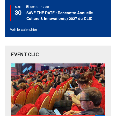
Mis
09:30
-
17:30
MAR
30
en
SAVE THE DATE / Rencontre Annuelle
avant
Culture & Innovation(s) 2027 du CLIC
Voir le calendrier
EVENT CLIC