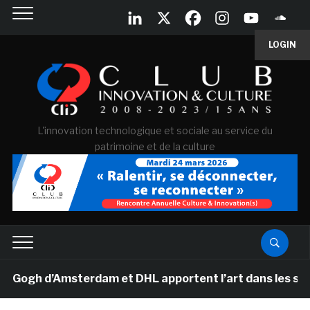
LOGIN
L'innovation technologique et sociale au service du
patrimoine et de la culture
gh d’Amsterdam et DHL apportent l’art dans les salles d