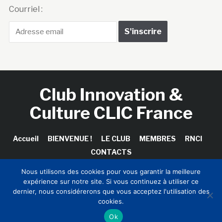
Courriel :
Club Innovation &
Culture CLIC France
Accueil
BIENVENUE !
LE CLUB
MEMBRES
RNCI
CONTACTS
Nous utilisons des cookies pour vous garantir la meilleure
expérience sur notre site. Si vous continuez à utiliser ce
dernier, nous considérerons que vous acceptez l'utilisation des
Copyright © 2026 Club Innovation & Culture CLIC France /
cookies.
Sinapses Conseils
Ok