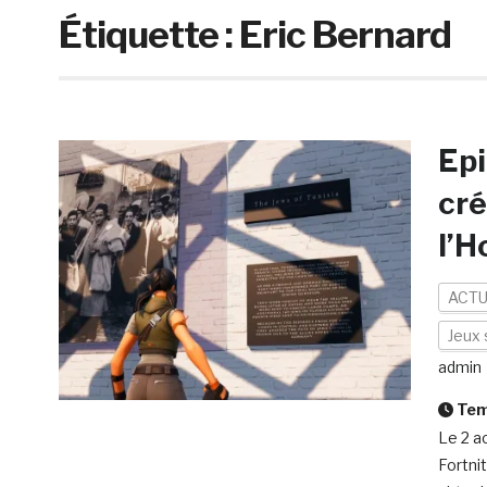
Étiquette :
Eric Bernard
Epi
cré
l’H
ACTU
Jeux 
admin
Temp
Le 2 a
Fortni