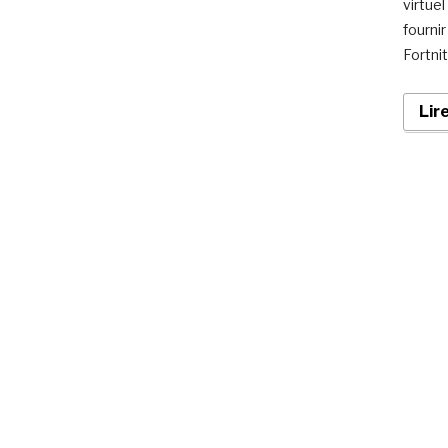
virtuel
fourni
Fortnit
Lir