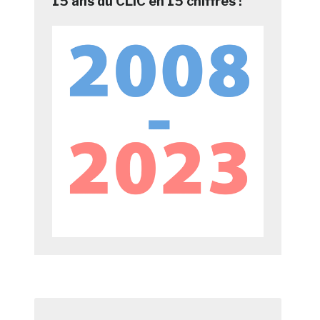
15 ans du CLIC en 15 chiffres !