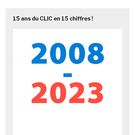
15 ans du CLIC en 15 chiffres !