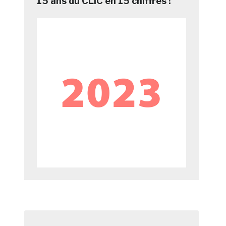
15 ans du CLIC en 15 chiffres !