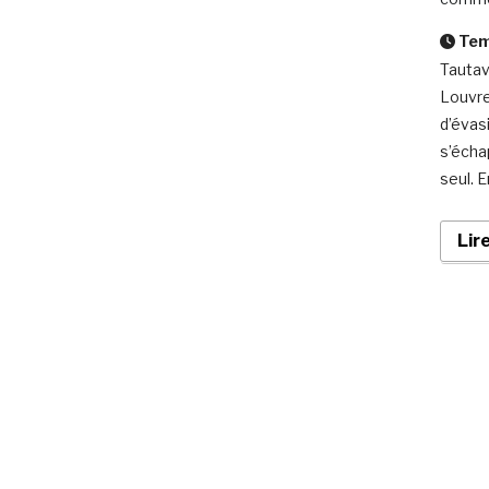
Temp
Tautav
Louvre
d’évas
s’écha
seul. E
Lir