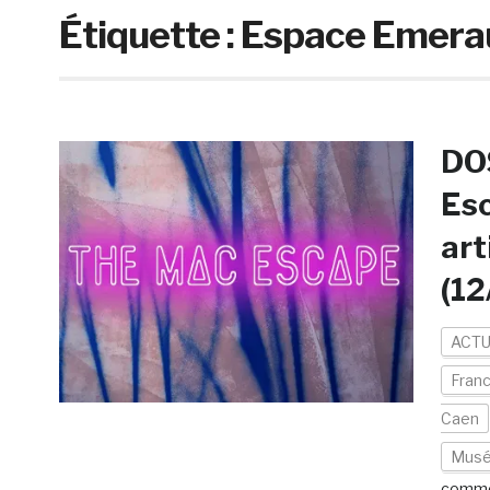
Étiquette :
Espace Emera
DOS
Esc
art
(12
ACTU
Fran
Caen
Musé
comme