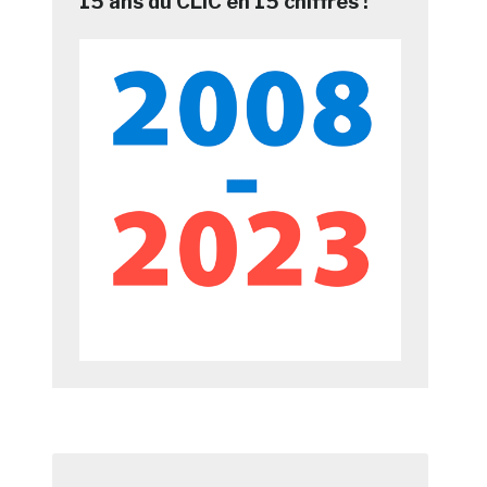
15 ans du CLIC en 15 chiffres !