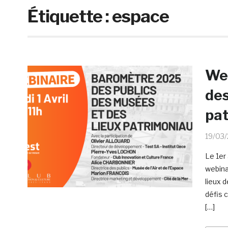
Étiquette :
espace
Web
des
pat
19/03
Le 1er
webina
lieux 
défis 
[…]