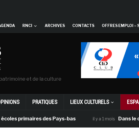
AGENDA
RNCI
ARCHIVES
CONTACTS
OFFRES EMPLOI – 
patrimoine et de la culture
OPINIONS
PRATIQUES
LIEUX CULTURELS
ESPA
es primaires des Pays-bas
Dans le cadre 
il y a 1 mois