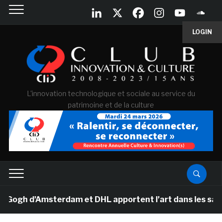
LOGIN
L'innovation technologique et sociale au service du
patrimoine et de la culture
h d’Amsterdam et DHL apportent l’art dans les salles d