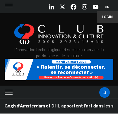
LOGIN
L'innovation technologique et sociale au service du
patrimoine et de la culture
gh d’Amsterdam et DHL apportent l’art dans les salles d