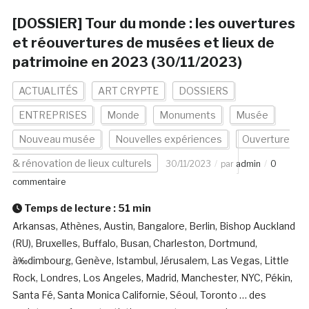
[DOSSIER] Tour du monde : les ouvertures
et réouvertures de musées et lieux de
patrimoine en 2023 (30/11/2023)
ACTUALITÉS
ART CRYPTE
DOSSIERS
ENTREPRISES
Monde
Monuments
Musée
Nouveau musée
Nouvelles expériences
Ouverture
& rénovation de lieux culturels
30/11/2023
par
admin
0
commentaire
Temps de lecture :
51
min
Arkansas, Athènes, Austin, Bangalore, Berlin, Bishop Auckland
(RU), Bruxelles, Buffalo, Busan, Charleston, Dortmund,
à‰dimbourg, Genève, Istambul, Jérusalem, Las Vegas, Little
Rock, Londres, Los Angeles, Madrid, Manchester, NYC, Pékin,
Santa Fé, Santa Monica Californie, Séoul, Toronto … des