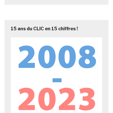
15 ans du CLIC en 15 chiffres !