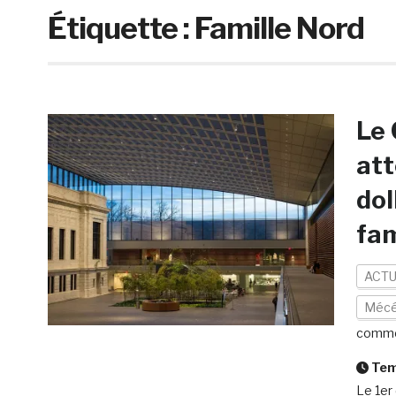
Étiquette :
Famille Nord
Le 
att
dol
fam
ACTU
Mécé
comme
Temp
Le 1er