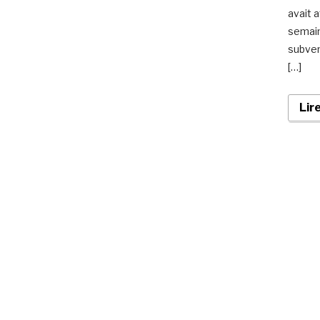
avait a
semain
subven
[…]
Lir