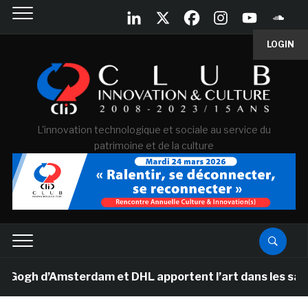
LOGIN
L'innovation technologique et sociale au service du
patrimoine et de la culture
gh d’Amsterdam et DHL apportent l’art dans les salles d