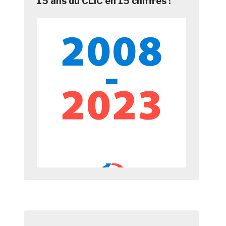
15 ans du CLIC en 15 chiffres !