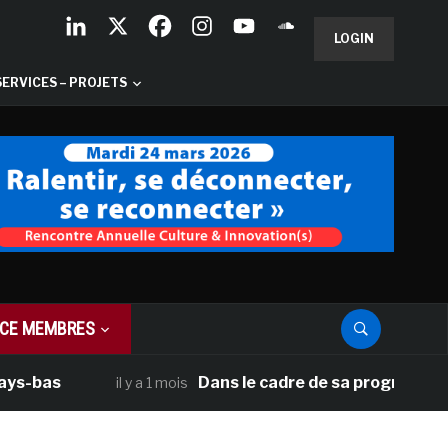
LOGIN
SERVICES – PROJETS
CE MEMBRES
as
Dans le cadre de sa programmation amé
il y a 1 mois