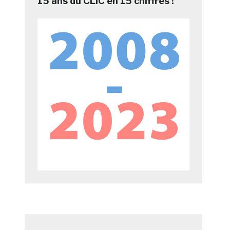
15 ans du CLIC en 15 chiffres !