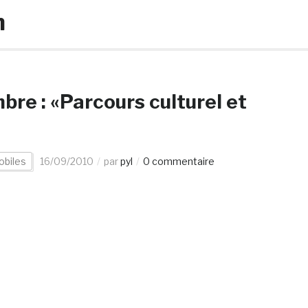
m
re : «Parcours culturel et
obiles
16/09/2010
par
pyl
0 commentaire