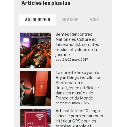
AUJOURD’HUI
SEMAINE
MOIS
8èmes Rencontres
Nationales Culture et
Innovation(s): comptes-
rendus et vidéos de la
journée
posté le 12 mars 2017
La société hexagonale
BryanThings installe son
Photomaton et
l’intelligence artificielle
dans les musées de
France et du Monde
posté le 21 mars 2025
Art Institute of Chicago
lance le premier parcours
intérieur GPS pour les
terminaux Apple et