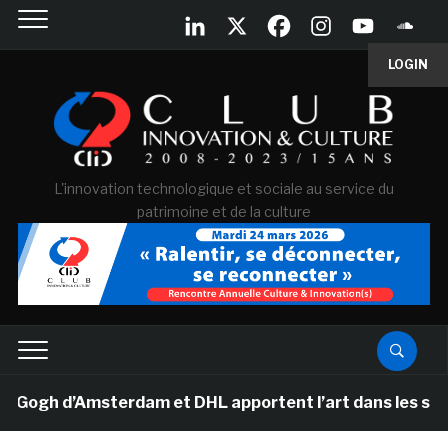
LOGIN
L'innovation technologique et sociale au service du
patrimoine et de la culture
gh d’Amsterdam et DHL apportent l’art dans les salles d