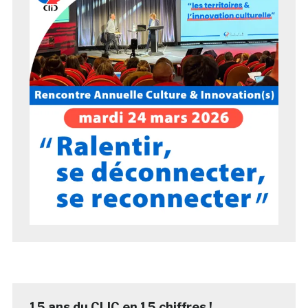
15 ans du CLIC en 15 chiffres !