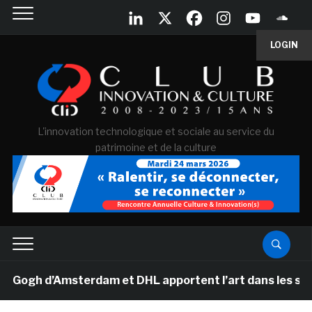
LOGIN
L'innovation technologique et sociale au service du
patrimoine et de la culture
gh d’Amsterdam et DHL apportent l’art dans les salles d