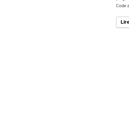
Code a
Lir