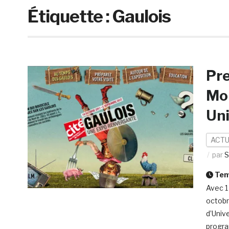
Étiquette :
Gaulois
Pre
Mob
Un
ACTU
par
S
Temp
Avec 1
octobr
d’Univ
progra