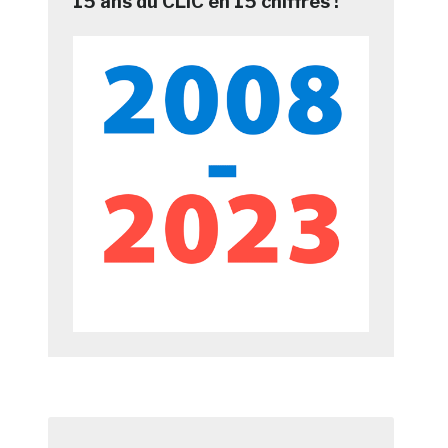
15 ans du CLIC en 15 chiffres !