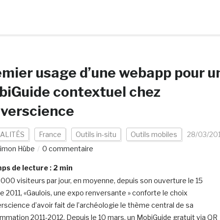
mier usage d’une webapp pour u
iGuide contextuel chez
iverscience
ALITÉS
France
Outils in-situ
Outils mobiles
28/03/20
imon Hübe
0 commentaire
s de lecture :
2
min
 000 visiteurs par jour, en moyenne, depuis son ouverture le 15
e 2011, «Gaulois, une expo renversante » conforte le choix
erscience d’avoir fait de l’archéologie le thème central de sa
mmation 2011-2012. Depuis le 10 mars, un MobiGuide gratuit via QR