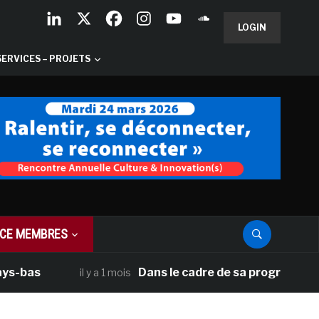
LOGIN
SERVICES – PROJETS
CE MEMBRES
as
Dans le cadre de sa programmation amé
il y a 1 mois