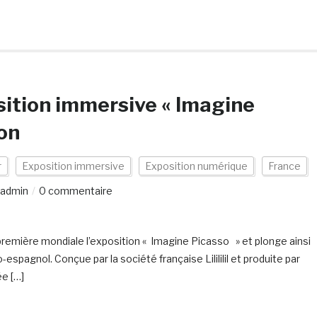
sition immersive « Imagine
yon
r
Exposition immersive
Exposition numérique
France
admin
0 commentaire
 première mondiale l’exposition « Imagine Picasso » et plonge ainsi
spagnol. Conçue par la société française Lilililil et produite par
ée […]