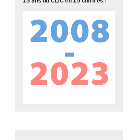
15 ans du CLIC en 15 chiffres !