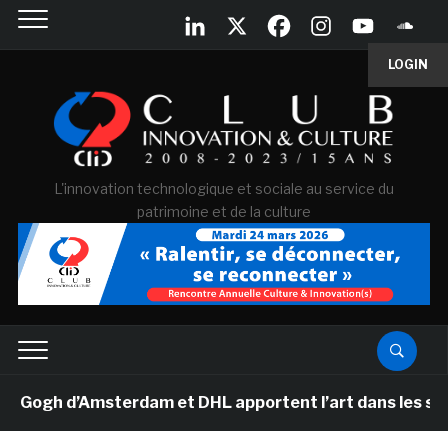
LOGIN
L'innovation technologique et sociale au service du
patrimoine et de la culture
gh d’Amsterdam et DHL apportent l’art dans les salles d