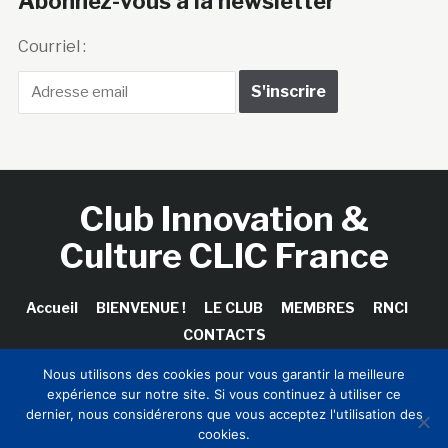
Abonnez-vous à la newsletter
Courriel :
Club Innovation &
Culture CLIC France
Accueil
BIENVENUE !
LE CLUB
MEMBRES
RNCI
CONTACTS
Nous utilisons des cookies pour vous garantir la meilleure
expérience sur notre site. Si vous continuez à utiliser ce
dernier, nous considérerons que vous acceptez l'utilisation des
Copyright © 2026 Club Innovation & Culture CLIC France /
cookies.
Sinapses Conseils