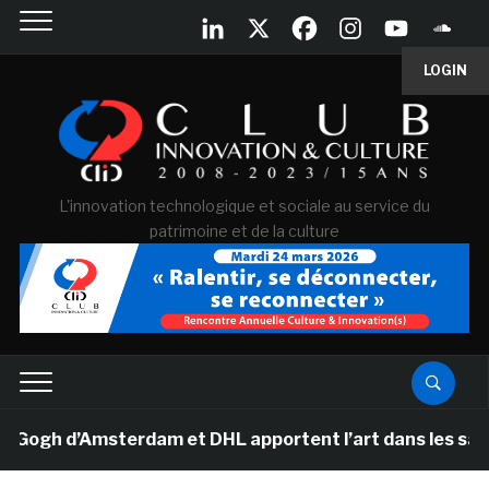
LOGIN
L'innovation technologique et sociale au service du
patrimoine et de la culture
gh d’Amsterdam et DHL apportent l’art dans les salles d