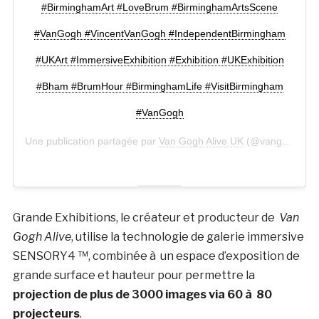
#BirminghamArt #LoveBrum #BirminghamArtsScene
#VanGogh #VincentVanGogh #IndependentBirmingham
#UKArt #ImmersiveExhibition #Exhibition #UKExhibition
#Bham #BrumHour #BirminghamLife #VisitBirmingham
#VanGogh
Une publication partagée par
Van Gogh Alive UK
(@vangoghaliveuk) le
Grande Exhibitions, le créateur et producteur de
Van
Gogh Alive
, utilise la technologie de galerie immersive
SENSORY4 ™, combinée à un espace d’exposition de
grande surface et hauteur pour permettre la
projection de plus de 3000 images via 60 à 80
projecteurs
.