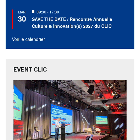
Mis
09:30
-
17:30
MAR
30
en
SAVE THE DATE / Rencontre Annuelle
avant
Culture & Innovation(s) 2027 du CLIC
Voir le calendrier
EVENT CLIC