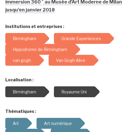
immersion 360 ° au Musée d’Art Moderne de Milan
jusqu’en janvier 2018
Institutions et entreprises :
Birmingham
Grande Experiences
Hippodrome de Birmingham
van gogh
Van Gogh Alive
Localisation :
Birmingham
Royaume Uni
Thématiques :
Art
Art numérique