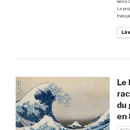
lance 
Le proj
frança
Lir
Le 
rac
du 
en