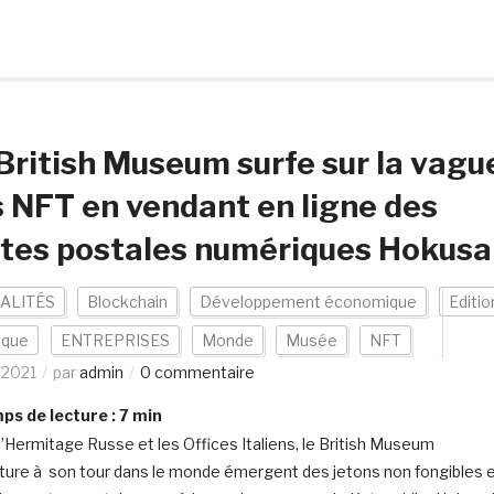
British Museum surfe sur la vagu
 NFT en vendant en ligne des
tes postales numériques Hokusa
ALITÉS
Blockchain
Développement économique
Editio
ique
ENTREPRISES
Monde
Musée
NFT
/2021
par
admin
0 commentaire
s de lecture :
7
min
l’Hermitage Russe et les Offices Italiens, le British Museum
ture à son tour dans le monde émergent des jetons non fongibles 