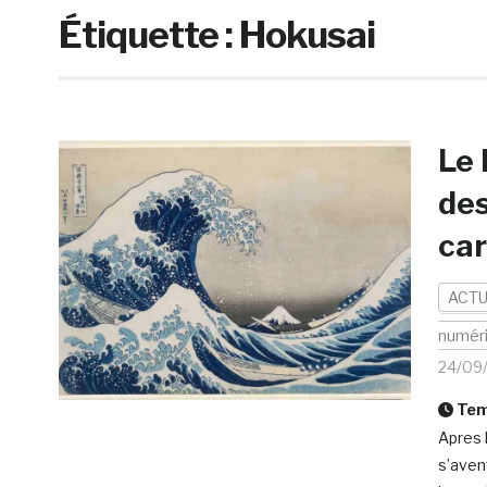
Étiquette :
Hokusai
Le 
des
car
ACTU
numér
24/09
Temp
Apres 
s’aven