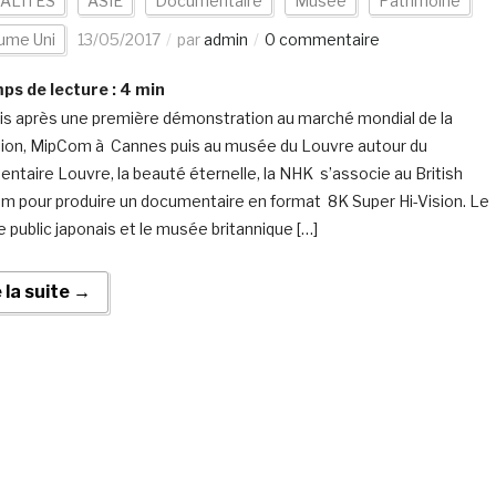
ALITÉS
ASIE
Documentaire
Musée
Patrimoine
ume Uni
13/05/2017
par
admin
0 commentaire
s de lecture :
4
min
is après une première démonstration au marché mondial de la
sion, MipCom à Cannes puis au musée du Louvre autour du
ntaire Louvre, la beauté éternelle, la NHK s’associe au British
 pour produire un documentaire en format 8K Super Hi-Vision. Le
 public japonais et le musée britannique […]
e la suite →