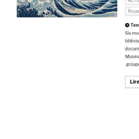
ACTU
Roya
Temp
Six mo
télévi
docume
Museum
groupe
Lir