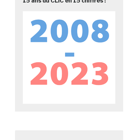
15 ans du CLIC en 15 chiffres !