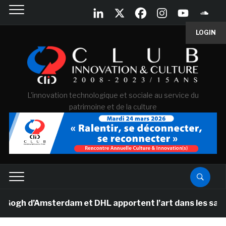
LOGIN
L'innovation technologique et sociale au service du
patrimoine et de la culture
h d’Amsterdam et DHL apportent l’art dans les salles de