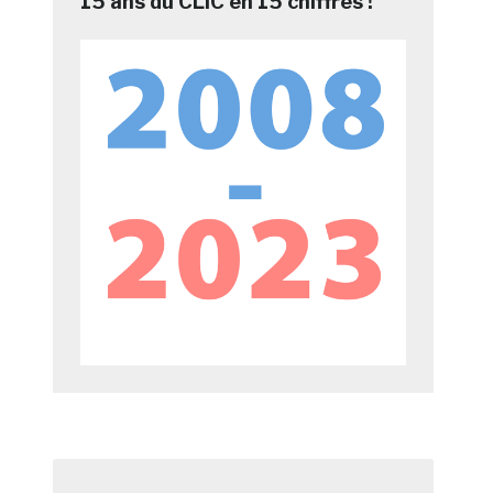
15 ans du CLIC en 15 chiffres !