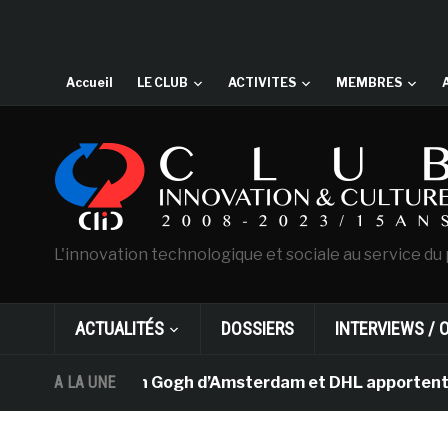
Accueil
LE CLUB
ACTIVITES
MEMBRES
L'innovation technologique et sociale au service du 
ACTUALITÉS
DOSSIERS
INTERVIEWS / 
e musée Van Gogh d’Amsterdam et DHL apportent l’art da
A LA UNE