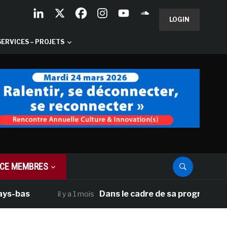
LOGIN
SERVICES – PROJETS
CE MEMBRES
as
Dans le cadre de sa programmation amé
il y a 1 mois