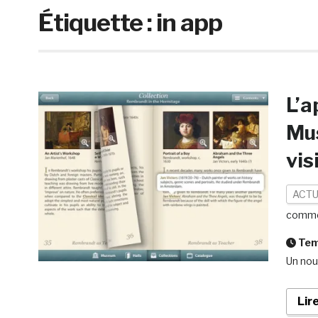
Étiquette :
in app
L’a
Mu
vis
ACTU
comme
Temp
Un nou
Lir