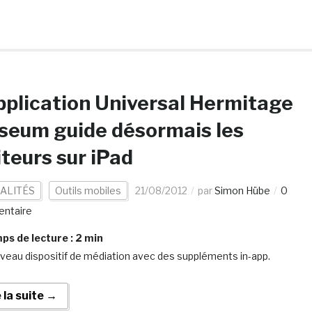
pplication Universal Hermitage
seum guide désormais les
iteurs sur iPad
ALITÉS
Outils mobiles
21/08/2012
par
Simon Hübe
0
ntaire
s de lecture :
2
min
veau dispositif de médiation avec des suppléments in-app.
e la suite →