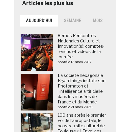
AUJOURD’HUI
SEMAINE
MOIS
8èmes Rencontres
Nationales Culture et
Innovation(s): comptes-
rendus et vidéos de la
journée
posté le 12 mars 2017
La société hexagonale
BryanThings installe son
Photomaton et
l’intelligence artificielle
dans les musées de
France et du Monde
posté le 21 mars 2025
100 ans après le premier
vol de l’aéropostale, le
nouveau site culturel de
Toulouse « L’Envol des