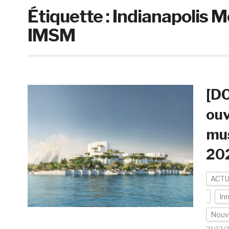
Étiquette :
Indianapolis
IMSM
[DO
ouv
mus
202
ACTU
In
Nouv