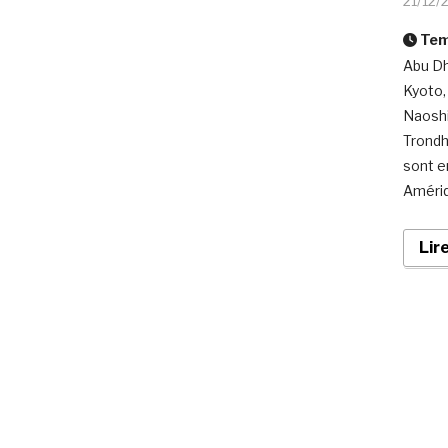
21/12/
Temp
Abu Dh
Kyoto,
Naoshi
Trondh
sont e
Amériq
Lir