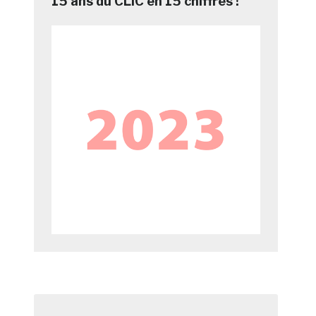
15 ans du CLIC en 15 chiffres !