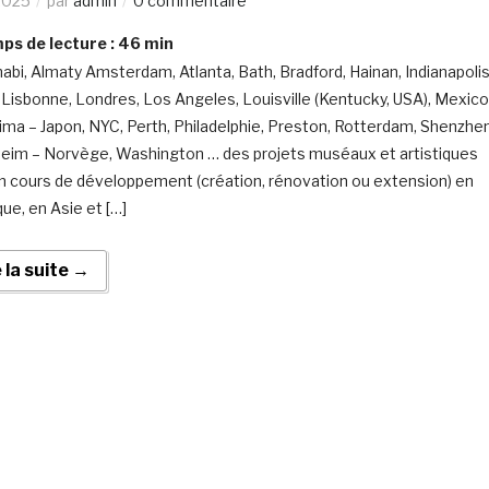
2025
par
admin
0 commentaire
s de lecture :
46
min
abi, Almaty Amsterdam, Atlanta, Bath, Bradford, Hainan, Indianapolis
 Lisbonne, Londres, Los Angeles, Louisville (Kentucky, USA), Mexico
ma – Japon, NYC, Perth, Philadelphie, Preston, Rotterdam, Shenzhen
eim – Norvège, Washington … des projets muséaux et artistiques
n cours de développement (création, rénovation ou extension) en
ue, en Asie et […]
e la suite →