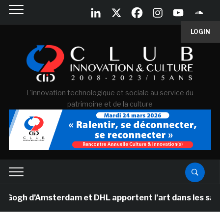
LOGIN
L'innovation technologique et sociale au service du
patrimoine et de la culture
h d’Amsterdam et DHL apportent l’art dans les salles d