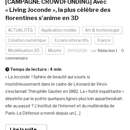
[CAMPAGNE CROWDFUNDING] Avec
« Living Joconde », la plus célébre des
florentines s’anime en 3D
ACTUALITÉS
Application mobile
Art & technologie
Création numérique
Ecrans interactifs
France
Modélisation 3D
Musée
29/06/2016
par
Rédaction 1
0
commentaire
Temps de lecture :
4
min
« La Joconde ! Sphinx de beauté qui souris si
mystérieusement dans le cadre de Léonard de Vinci«
s’exclamait Théophile Gautier en 1882. La « fixité inquiétante »
dépeinte par le poète quelques lignes plus loin appartiendrait-
elle au passé ? L’Institut de l’internet et du multimédia de
Paris-La Défense a mené depuis un […]
Lire la suite →