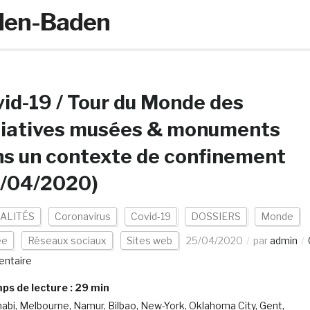
aden-Baden
id-19 / Tour du Monde des
tiatives musées & monuments
s un contexte de confinement
5/04/2020)
ALITÉS
Coronavirus
Covid-19
DOSSIERS
Monde
ée
Réseaux sociaux
Sites web
25/04/2020
par
admin
ntaire
s de lecture :
29
min
abi, Melbourne, Namur, Bilbao, New-York, Oklahoma City, Gent,