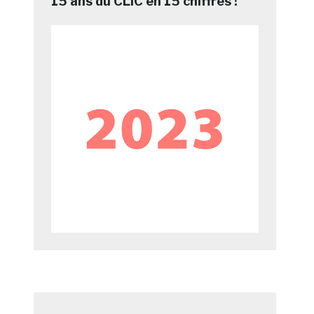
15 ans du CLIC en 15 chiffres !