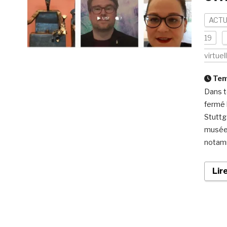
ACTU
19
virtuel
Temp
Dans t
fermé 
Stuttg
musées
notamm
Lir