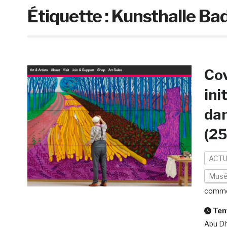
Étiquette :
Kunsthalle B
Cov
ini
dan
(2
ACTU
Mus
comme
Temp
Abu Dh