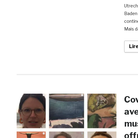
Utrech
Baden 
contin
Mais d
Lir
Cov
ave
mus
off