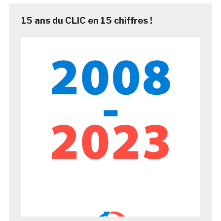
15 ans du CLIC en 15 chiffres !